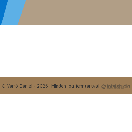
s
© Varró Dániel - 2026, Minden jog fenntartva!