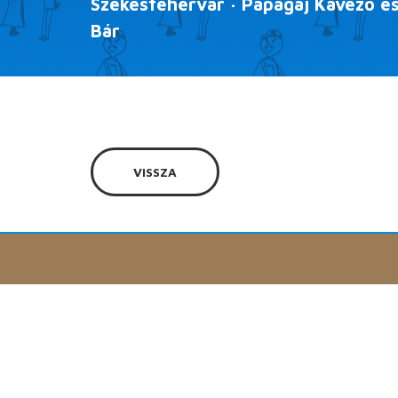
Székesfehérvár · Papagáj Kávézó é
Bár
VISSZA