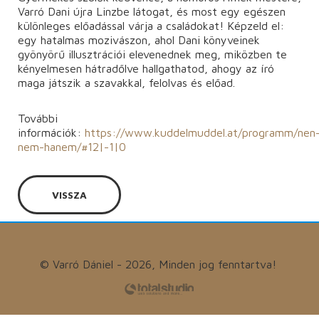
Varró Dani újra Linzbe látogat, és most egy egészen
különleges előadással várja a családokat! Képzeld el:
egy hatalmas mozivászon, ahol Dani könyveinek
gyönyörű illusztrációi elevenednek meg, miközben te
kényelmesen hátradőlve hallgathatod, ahogy az író
maga játszik a szavakkal, felolvas és előad.
További
információk:
https://www.kuddelmuddel.at/programm/nen
nem-hanem/#12|-1|0
VISSZA
© Varró Dániel - 2026, Minden jog fenntartva!