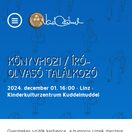
KÖNYVMOZI / ÍRÓ-
OLVASÓ TALÁLKOZÓ
2024. december 01. 16:00 · Linz ·
Kinderkulturzentrum Kuddelmuddel
Gyermekes szülők kedvence, a humoros rímek mestere,