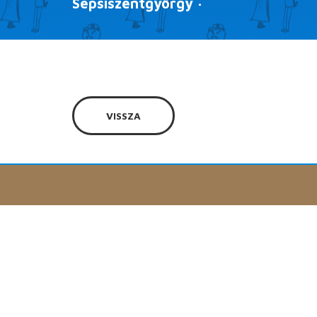
Sepsiszentgyörgy ·
VISSZA