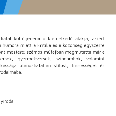
iatal költőgeneráció kiemelkedő alakja, akiért
 humora miatt a kritika és a közönség egyszerre
ránt mestere; számos műfajban megmutatta már a
ersek, gyermekversek, színdarabok, valamint
ssága utánozhatatlan stílust, frissességet és
irodalmába.
gyiroda