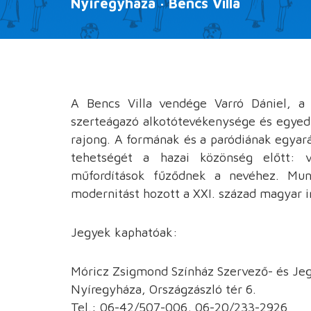
Nyíregyháza · Bencs Villa
A Bencs Villa vendége Varró Dániel, a f
szerteágazó alkotótevékenysége és egyedi
rajong. A formának és a paródiának egya
tehetségét a hazai közönség előtt: v
műfordítások fűződnek a nevéhez. Munká
modernitást hozott a XXI. század magyar 
Jegyek kaphatóak:
Móricz Zsigmond Színház Szervező- és Je
Nyíregyháza, Országzászló tér 6.
Tel.: 06-42/507-006, 06-20/233-2926