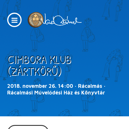
CIMBORA KLUB
(ZÁRTKÖRŰ)
2018. november 26. 14:00 · Rácalmás ·
Rácalmási Művelődési Ház és Könyvtár