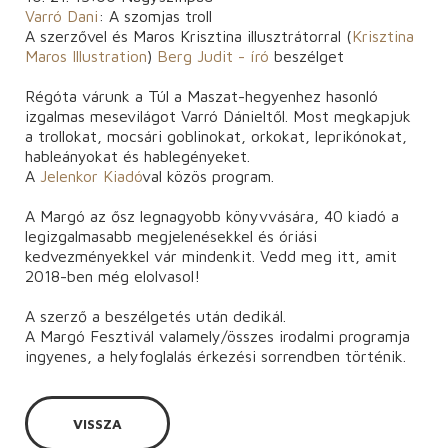
Varró Dani
: A szomjas troll
A szerzővel és Maros Krisztina illusztrátorral (
Krisztina
Maros Illustration
)
Berg Judit - író
beszélget
Régóta várunk a Túl a Maszat-hegyenhez hasonló
izgalmas mesevilágot Varró Dánieltől. Most megkapjuk
a trollokat, mocsári goblinokat, orkokat, leprikónokat,
hableányokat és hablegényeket.
A
Jelenkor Kiadó
val közös program.
A Margó az ősz legnagyobb könyvvására, 40 kiadó a
legizgalmasabb megjelenésekkel és óriási
kedvezményekkel vár mindenkit. Vedd meg itt, amit
2018-ben még elolvasol!
A szerző a beszélgetés után dedikál.
A Margó Fesztivál valamely/összes irodalmi programja
ingyenes, a helyfoglalás érkezési sorrendben történik.
VISSZA